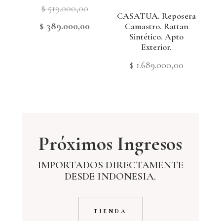
Original
$
519.000,00
CASATUA. Reposera
price
Current
$
389.000,00
Camastro. Rattan
Sintético. Apto
was:
price
Exterior.
$ 519.000,00.
is:
$
1.689.000,00
$ 389.000,00.
Próximos Ingresos
IMPORTADOS DIRECTAMENTE
DESDE INDONESIA.
TIENDA