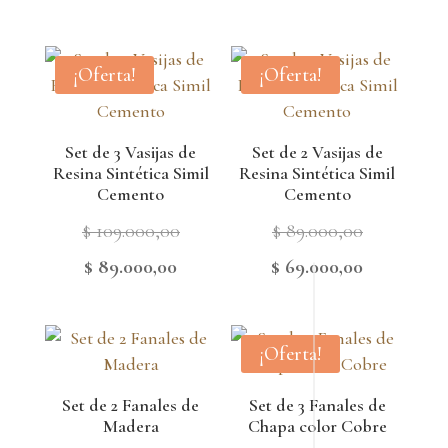
was:
price
$ 149.000,
is:
¡Oferta!
¡Oferta!
$ 119.000,0
Set de 3 Vasijas de
Set de 2 Vasijas de
Resina Sintética Simil
Resina Sintética Simil
Cemento
Cemento
Original
Original
$
109.000,00
$
89.000,00
price
price
Current
Current
$
89.000,00
$
69.000,00
was:
was:
price
price
$ 109.000,00.
$ 89.000,00
is:
is:
¡Oferta!
$ 89.000,00.
$ 69.000,00
Set de 2 Fanales de
Set de 3 Fanales de
Madera
Chapa color Cobre