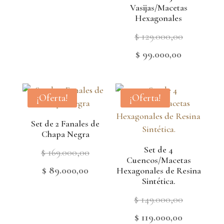
Vasijas/Macetas
Hexagonales
Original
$
129.000,00
price
Current
$
99.000,00
was:
price
$ 129.000,
is:
¡Oferta!
¡Oferta!
$ 99.000,00
Set de 2 Fanales de
Chapa Negra
Set de 4
Original
$
169.000,00
Cuencos/Macetas
price
Current
$
89.000,00
Hexagonales de Resina
Sintética.
was:
price
Original
$
149.000,00
$ 169.000,00.
is:
price
Current
$
119.000,00
$ 89.000,00.