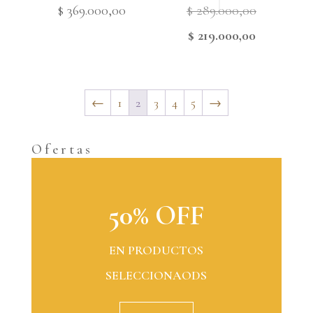
Original
$
369.000,00
$
289.000,00
price
Current
$
219.000,00
was:
price
$ 289.000,
is:
←
1
2
3
4
5
→
$ 219.000,
Ofertas
50% OFF
EN PRODUCTOS
SELECCIONAODS