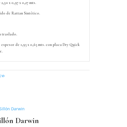
,30 x 0,97 x 0,27 mts.
ido de Rattan Sintético.
u traslado.
espesor de 1,95 x 0,65 mts. con placa Dry Quick
e.
ico
illón Darwin