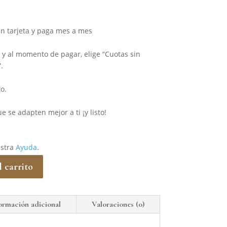
n tarjeta y paga mes a mes
o y al momento de pagar, elige “Cuotas sin
.
o.
e se adapten mejor a ti ¡y listo!
estra
Ayuda
.
 carrito
ormación adicional
Valoraciones (0)