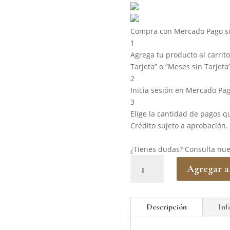
Compra con Mercado Pago si
1
Agrega tu producto al carrit
Tarjeta” o “Meses sin Tarjeta”
2
Inicia sesión en Mercado Pag
3
Elige la cantidad de pagos qu
Crédito sujeto a aprobación.
¿Tienes dudas? Consulta nu
CASATUA.
Agregar al
Reposera
Camastro.
Rattan
Descripción
Inf
Sintético.
Apto