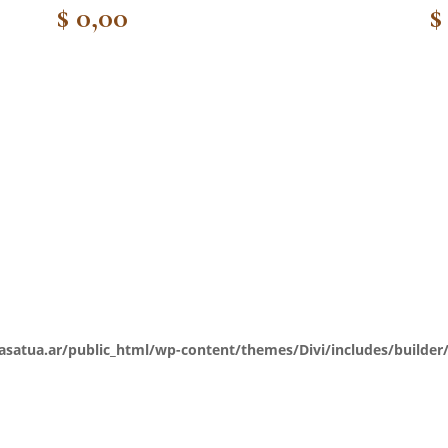
$
0,00
$
atua.ar/public_html/wp-content/themes/Divi/includes/builder