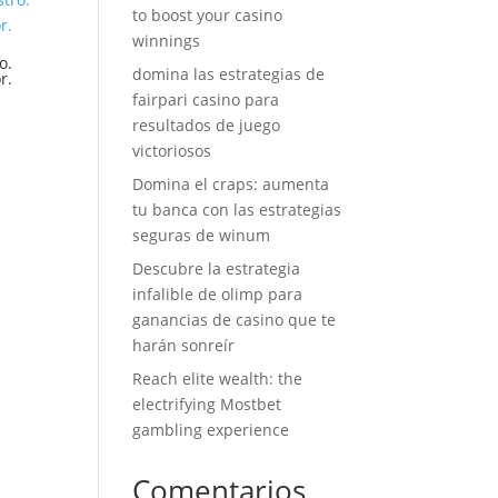
to boost your casino
winnings
o.
domina las estrategias de
r.
fairpari casino para
resultados de juego
victoriosos
Domina el craps: aumenta
tu banca con las estrategias
seguras de winum
Descubre la estrategia
infalible de olimp para
ganancias de casino que te
harán sonreír
Reach elite wealth: the
electrifying Mostbet
gambling experience
Comentarios