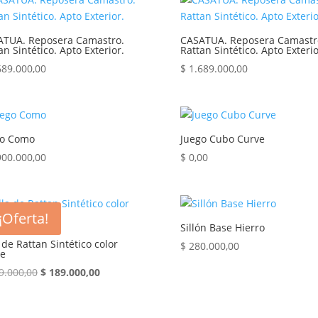
ATUA. Reposera Camastro.
CASATUA. Reposera Camastr
an Sintético. Apto Exterior.
Rattan Sintético. Apto Exterio
89.000,00
$
1.689.000,00
go Como
Juego Cubo Curve
00.000,00
$
0,00
¡Oferta!
Sillón Base Hierro
a de Rattan Sintético color
$
280.000,00
ne
Original
Current
9.000,00
$
189.000,00
price
price
was:
is: