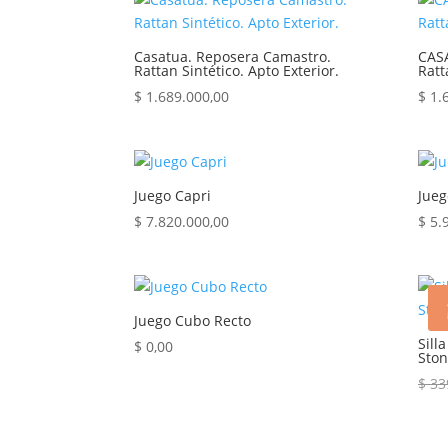
Casatua. Reposera Camastro.
CAS
Rattan Sintético. Apto Exterior.
Ratt
$
1.689.000,00
$
1.6
Juego Capri
Jue
$
7.820.000,00
$
5.9
Juego Cubo Recto
Sill
$
0,00
Sto
$
33