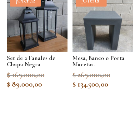
¡Oferta!
¡Oferta!
Set de 2 Fanales de
Mesa, Banco o Porta
Chapa Negra
Macetas.
Original
Original
$
169.000,00
$
269.000,00
price
price
Current
Current
$
89.000,00
$
134.500,00
was:
was:
price
price
$ 169.000,00.
$ 269.000
is:
is:
$ 89.000,00.
$ 134.500,0