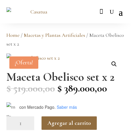
Home
/
Macetas y Plantas Artificiales
/ Maceta Obelisco
set x 2
¡Oferta!
Maceta Obelisco set x 2
Original
Curre
$
519.000,00
$
389.000,00
price
price
was:
is:
con Mercado Pago.
Saber más
$ 519.000,00.
$ 389.
Maceta
Agregar al carrito
Obelisco