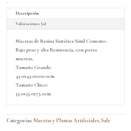
set
Descripción
x
Valoraciones (0)
2
cantidad
Macetas de Resina Sintética Simil Cemento.
Bajo peso y alta Resistencia, con porta
macetas.
Tamaño Grande:
43.0x43.0x100.0cm.
Tamaño Chico:
33.0x33.0x75.0cm.
Categorías:
Macetas y Plantas Artificiales
,
Sale