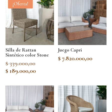
¡Oferta!
Silla de Rattan
Juego Capri
Sintético color Stone
$
7.820.000,00
Original
$
339.000,00
price
Current
$
189.000,00
was:
price
$ 339.000,00.
is:
$ 189.000,00.