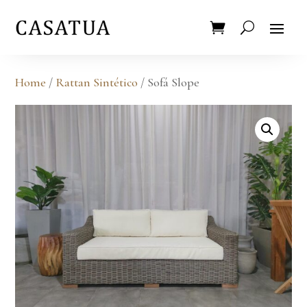
Home
/
Rattan Sintético
/ Sofá Slope