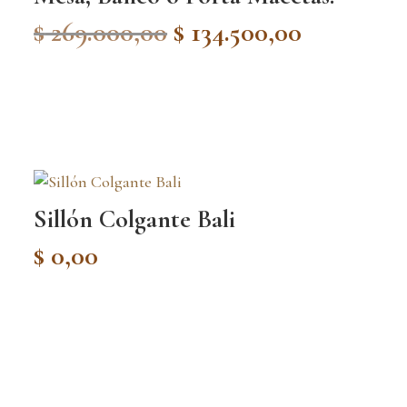
Original
Current
$
269.000,00
$
134.500,00
price
price
was:
is:
$ 269.000,00.
$ 134.500,
Sillón Colgante Bali
$
0,00