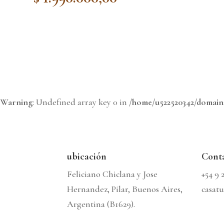
Warning
: Undefined array key 0 in
/home/u522520342/domains
ubicación
Cont
Feliciano Chiclana y Jose
+54 9 
Hernandez, Pilar, Buenos Aires,
casat
Argentina (B1629).