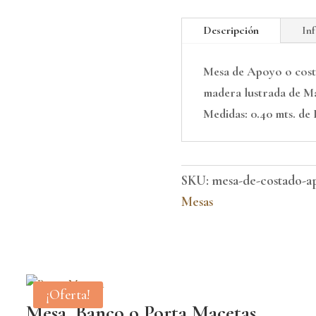
Costado/Apoyo
Drum.
Descripción
In
cantidad
Mesa de Apoyo o cost
madera lustrada de M
Medidas: 0.40 mts. de 
SKU:
mesa-de-costado-a
Mesas
¡Oferta!
Mesa, Banco o Porta Macetas.