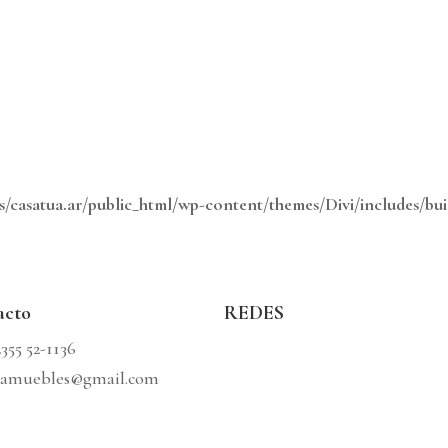
/casatua.ar/public_html/wp-content/themes/Divi/includes/bui
acto
REDES
2355 52-1136
uamuebles@gmail.com