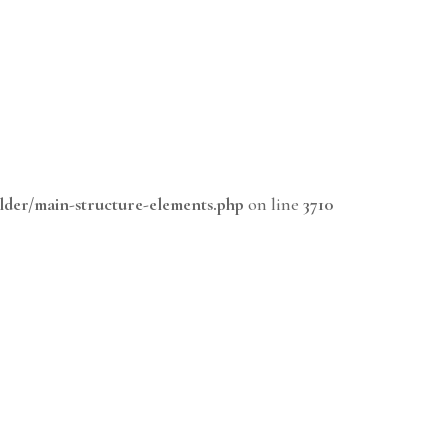
lder/main-structure-elements.php
on line
3710