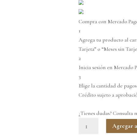
Compra con Mercado Pago 
1
Agrega tu producto al car
Tarjeta” o “Meses sin Tarje
2
Inicia sesión en Mercado P
3
Elige la cantidad de pagos 
Crédito sujeto a aprobaci
¿Tienes dudas? Consulta 
Mesa
Agregar a
de