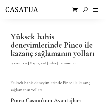
Yüksek bahis
deneyimlerinde Pinco ile
kazanç sağlamanın yolları
by
casatua.ar
|
May 22, 2026
|
Public
|
0 comments
Yüksek bahis deneyimlerinde Pinco ile kazanç
sağlamanın yolları
Pinco Casino’nun Avantajları