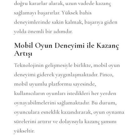
doğru kararlar alarak, uzun vadede kazanç
sağlamayı başarırlar. Yüksek bahis
deneyimlerinde sakin kalmak, başarıya giden
yolda önemli bir adımdır.
Mobil Oyun Deneyimi ile Kazanç
Artışı
Teknolojinin gelişmesiyle birlikte, mobil oyun
deneyimi giderek yaygınlaşmaktadır. Pinco,
mobil uyumlu platformu sayesinde,
kullanıcıların oyunları istedikleri her yerden
oynayabilmelerini sağlamaktadır. Bu durum,
oyunculara esneklik kazandırarak, oyun oynama
sürelerini artırır ve dolayısıyla kazanç şansını
yükseltir.