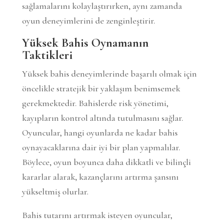
sağlamalarını kolaylaştırırken, aynı zamanda
oyun deneyimlerini de zenginleştirir.
Yüksek Bahis Oynamanın
Taktikleri
Yüksek bahis deneyimlerinde başarılı olmak için
öncelikle stratejik bir yaklaşım benimsemek
gerekmektedir. Bahislerde risk yönetimi,
kayıpların kontrol altında tutulmasını sağlar.
Oyuncular, hangi oyunlarda ne kadar bahis
oynayacaklarına dair iyi bir plan yapmalılar.
Böylece, oyun boyunca daha dikkatli ve bilinçli
kararlar alarak, kazançlarını artırma şansını
yükseltmiş olurlar.
Bahis tutarını artırmak isteyen oyuncular,