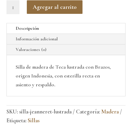
Silla
Agregar al carrito
Jeanneret
Lustrada
Descripción
cantidad
Información adicional
Valoraciones (0)
Silla de madera de Teca lustrada con Brazos,
origen Indonesia, con esterilla recta en
asiento y respaldo.
SKU:
silla-jeanneret-lustrada
Categoría:
Madera
Etiqueta:
Sillas