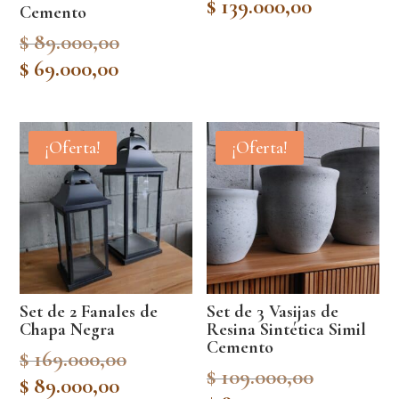
$
139.000,00
Cemento
Original
$
89.000,00
price
Current
$
69.000,00
was:
price
$ 89.000,00.
is:
$ 69.000,00.
¡Oferta!
¡Oferta!
Set de 2 Fanales de
Set de 3 Vasijas de
Chapa Negra
Resina Sintética Simil
Cemento
Original
$
169.000,00
Original
$
109.000,00
price
Current
$
89.000,00