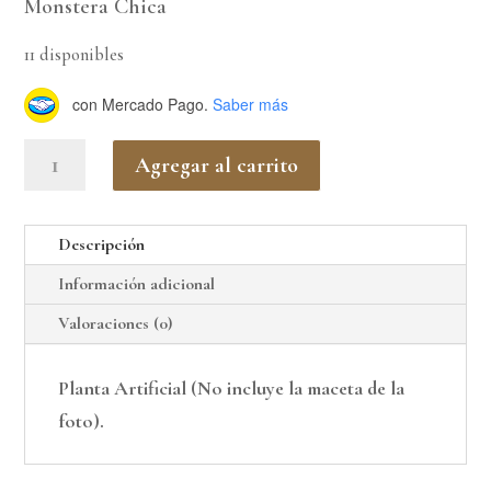
was:
is:
Monstera Chica
$ 59.000,00.
$ 29.500
11 disponibles
con Mercado Pago.
Saber más
Monstera
Agregar al carrito
Chica
(Costilla
Descripción
de
Información adicional
Adán)
cantidad
Valoraciones (0)
Planta Artificial (No incluye la maceta de la
foto).