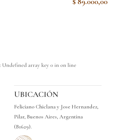
price
Current
$
89.000,00
was:
price
was:
price
$ 169.000,00.
is:
$ 109.000,
is:
$ 89.000,00.
$ 89.000,0
: Undefined array key 0 in
on line
UBICACIÓN
Feliciano Chiclana y Jose Hernandez,
Pilar, Buenos Aires, Argentina
(B1629).