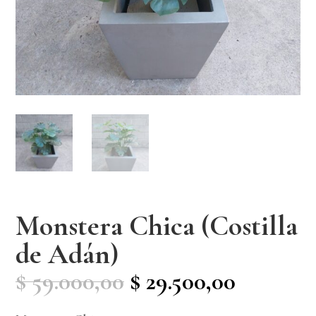
Monstera Chica (Costilla
de Adán)
Original
Current
$
59.000,00
$
29.500,00
price
price