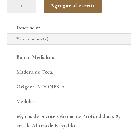
CASATUA.
Agregar al carrito
Banco
Medialuna.
Descripción
Living/Comedor/Jardín.
Valoraciones (0)
Madera
de
Banco Medialuna.
Teca.
Exterior.
Madera de Teca.
cantidad
Origen: INDONESIA.
Medidas:
165 cm. de Frente x 60 cm. de Profundidad x 83
cm. de Altura de Respaldo.