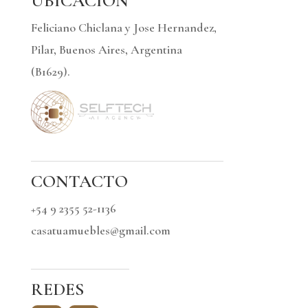
UBICACIÓN
Feliciano Chiclana y Jose Hernandez,
Pilar, Buenos Aires, Argentina
(B1629).
CONTACTO
+54 9 2355 52-1136
casatuamuebles@gmail.com
REDES