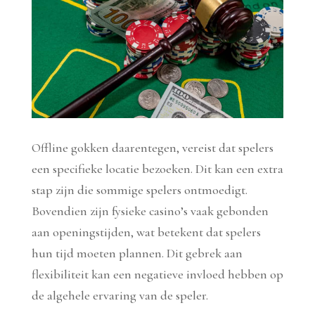
Offline gokken daarentegen, vereist dat spelers
een specifieke locatie bezoeken. Dit kan een extra
stap zijn die sommige spelers ontmoedigt.
Bovendien zijn fysieke casino’s vaak gebonden
aan openingstijden, wat betekent dat spelers
hun tijd moeten plannen. Dit gebrek aan
flexibiliteit kan een negatieve invloed hebben op
de algehele ervaring van de speler.