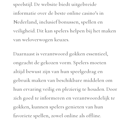
speelstijl. De website biedt uitgebreide
informatie over de beste online casino’s in
Nederland, inclusief bonussen, spellen en
veiligheid. Dit kan spelers helpen bij het maken
van weloverwogen keuzes.
Daarnaast is verantwoord gokken essentieel,
ongeacht de gekozen vorm. Spelers moeten
altijd bewust zijn van hun speelgedrag en
gebruik maken van beschikbare middelen om
hun ervaring veilig en plezierig te houden. Door
zich goed te informeren en verantwoordelijk te
gokken, kunnen spelers genieten van hun
favoriete spellen, zowel online als offline.