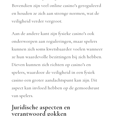
Bovendien zijn veel online casino’s gereguleerd
en houden ze zich aan strenge normen, wat de
veiligheid verder vergroot.
Aan de andere kant zijn fysieke casino’s ook
onderworpen aan reguleringen, maar spelers
kunnen zich soms kwetsbaarder voelen wanneer
ze hun waardevolle bezittingen bij zich hebben.
Dieven kunnen zich richten op casino’s en
spelers, waardoor de veiligheid in een fysiek
casino een groter aandachtspunt kan zijn. Dit
aspect kan invloed hebben op de gemoedsrust
van spelers.
Juridische aspecten en
verantwoord gokken