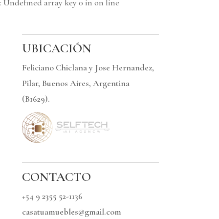
: Undefined array key 0 in
on line
UBICACIÓN
Feliciano Chiclana y Jose Hernandez,
Pilar, Buenos Aires, Argentina
(B1629).
CONTACTO
+54 9 2355 52-1136
casatuamuebles@gmail.com