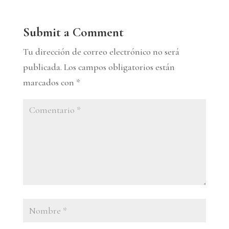
Submit a Comment
Tu dirección de correo electrónico no será
publicada.
Los campos obligatorios están
marcados con
*