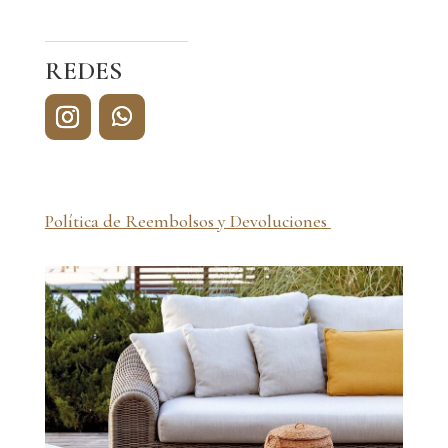
REDES
Política de Reembolsos y Devoluciones