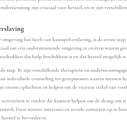
ondersteuning zijn cruciaal voor herstel, en er zijn verschil
.
rslaving
omgeving last heeft van kansspelverslaving, is de eerste stap
ruciaal om een ondersteunende omgeving te creëren waarin ge
adrukken dat hulp beschikbaar is en dat herstel mogelijk is.
nde stap. Er zijn verschillende therapieën en ondersteuningsg
van individuele counseling tot groepssessies waarin mensen 
n enorm opluchten en helpen om de vicieuze cirkel van vers
ve activiteiten te vinden die kunnen helpen om de drang om t
gerswerk. Door nieuwe interesses en sociale contacten op te b
 herstel te bevorderen.