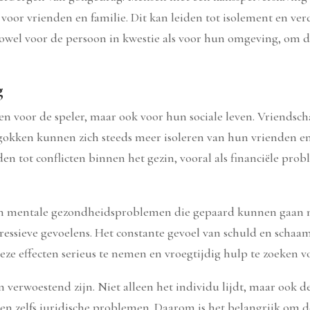
oor vrienden en familie. Dit kan leiden tot isolement en ve
zowel voor de persoon in kwestie als voor hun omgeving, om de
g
gen voor de speler, maar ook voor hun sociale leven. Vriends
okken kunnen zich steeds meer isoleren van hun vrienden en f
en tot conflicten binnen het gezin, vooral als financiële prob
ke en mentale gezondheidsproblemen die gepaard kunnen gaan 
pressieve gevoelens. Het constante gevoel van schuld en schaa
eze effecten serieus te nemen en vroegtijdig hulp te zoeken vo
 verwoestend zijn. Niet alleen het individu lijdt, maar ook
k, en zelfs juridische problemen. Daarom is het belangrijk om d