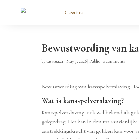
Bewustwording van kan
by
casatua.ar
|
May 7, 2026
|
Public
|
0 comments
Bewustwording van kansspelverslaving Hoe
Wat is kansspelverslaving?
Kansspelverslaving, ook wel bekend als gokv
gokgedrag. Het kan leiden tot aanzienlijk
aantrekkingskracht van gokken kan voor ve