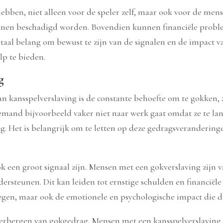
hebben, niet alleen voor de speler zelf, maar ook voor de me
nnen beschadigd worden. Bovendien kunnen financiële proble
taal belang om bewust te zijn van de signalen en de impact v
p te bieden.
g
kansspelverslaving is de constante behoefte om te gokken, ze
emand bijvoorbeeld vaker niet naar werk gaat omdat ze te la
ving. Het is belangrijk om te letten op deze gedragsveranderin
 een groot signaal zijn. Mensen met een gokverslaving zijn v
rsteunen. Dit kan leiden tot ernstige schulden en financiële i
rwegen, maar ook de emotionele en psychologische impact die 
verbergen van gokgedrag. Mensen met een kansspelverslavin