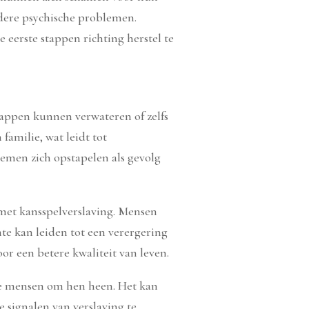
rdere psychische problemen.
 eerste stappen richting herstel te
chappen kunnen verwateren of zelfs
amilie, wat leidt tot
lemen zich opstapelen als gevolg
met kansspelverslaving. Mensen
mte kan leiden tot een verergering
or een betere kwaliteit van leven.
 de mensen om hen heen. Het kan
e signalen van verslaving te