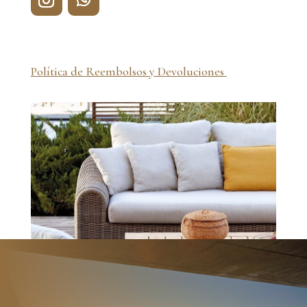
Política de Reembolsos y Devoluciones