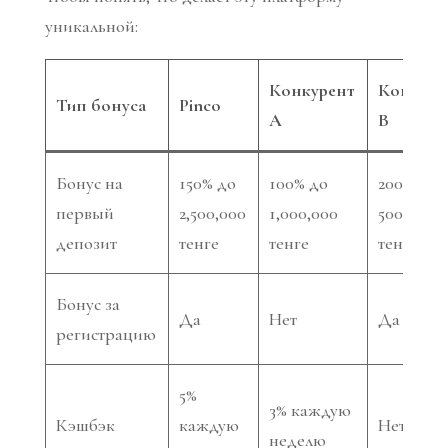
уникальной:
Конкурент
Конкуре
Тип бонуса
Pinco
A
B
Бонус на
150% до
100% до
200% до
первый
2,500,000
1,000,000
500,000
депозит
тенге
тенге
тенге
Бонус за
Да
Нет
Да
регистрацию
5%
3% каждую
Кэшбэк
каждую
Нет
неделю