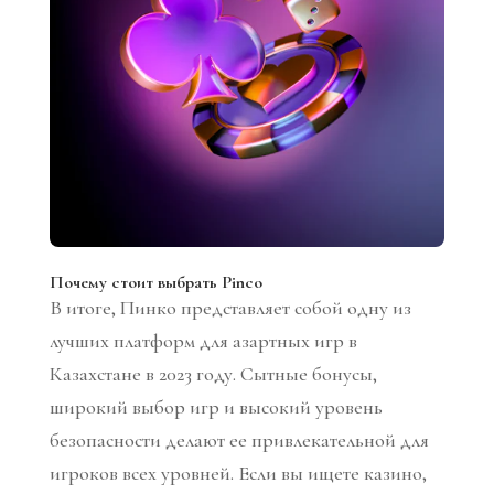
Почему стоит выбрать Pinco
В итоге, Пинко представляет собой одну из
лучших платформ для азартных игр в
Казахстане в 2023 году. Сытные бонусы,
широкий выбор игр и высокий уровень
безопасности делают ее привлекательной для
игроков всех уровней. Если вы ищете казино,