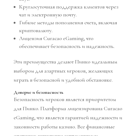
Круглосуточная поддержка клиентов через
чат и электронную почту.
Гибкие методы пополнения счета, включая
криптовалюту.
Лицензия Curacao eGaming, что
обеспечивает безопасность и надежность.
Эти преимущества делают Пинко идеальным
выбором для азартных игроков, желающих
играть в безопасной и удобной обстановке.
Доверие и безопасность
Безопасность игроков является приоритетом
для Пинко. Платформа лицензирована Curacao
eGaming, что является гарантией надежности и
законности работы казино. Все финансовые
операции защищены современными